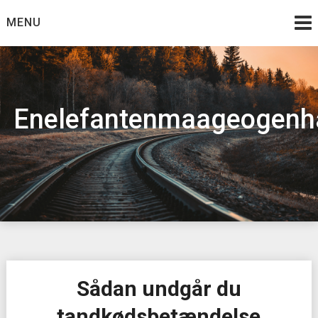
Skip
MENU
to
content
Enelefantenmaageogenh
Sådan undgår du
tandkødsbetændelse