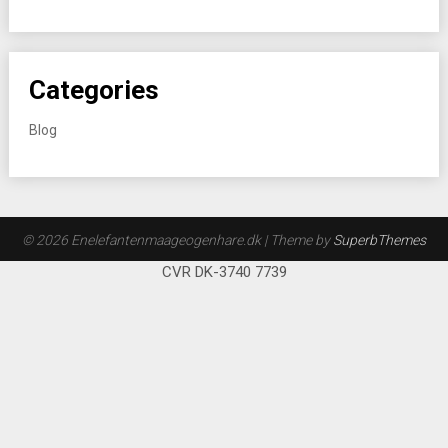
Categories
Blog
© 2026 Enelefantenmaageogenhare.dk
| Theme by
SuperbThemes
CVR DK-3740 7739