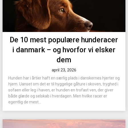
De 10 mest populære hunderacer
i danmark – og hvorfor vi elsker
dem
april 23, 2026
Hunden har i årtier haft en særlig plads i danskernes hjerter og
hjem. Uanset om det er til hyggelige gåture i skoven, tryghed i
sofaen eller leg i haven, er hunden en trofast ven, der giver
både glæde og selskab i hverdagen. Men hvilke racer er
egentlig de mest...