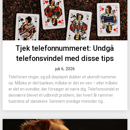
Tjek telefonnummeret: Undgå
telefonsvindel med disse tips
juli 6, 2026
Telefonen ringer, og på displayet dukker et ukendt nummer
op. Måske er det banken, måske er det en ven – eller måske
er det en svindler, der forsøger at narre dig. Telefonsvindel er
desværre blevet et udbredt problem, der hvert år rammer
tusindvis af danskere. Gennem snedige metoder og...