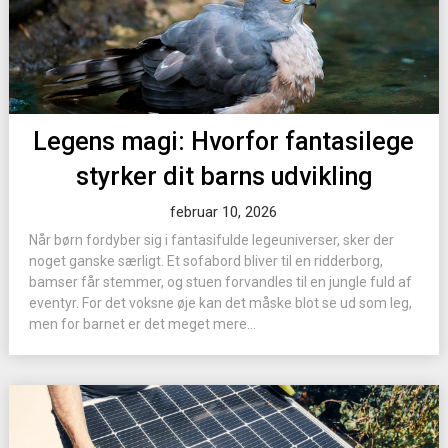
Legens magi: Hvorfor fantasilege
styrker dit barns udvikling
februar 10, 2026
Når børn fordyber sig i fantasifulde legeuniverser, sker der
noget ganske særligt. Et sofabord bliver til en ridderborg,
bamser får stemmer, og stuen forvandles til en jungle fuld af
eventyr. For det voksne øje kan det måske blot se ud som leg,
men for barnet er det meget mere...