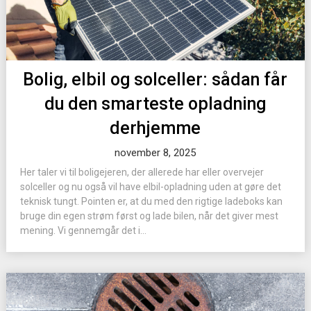
Bolig, elbil og solceller: sådan får
du den smarteste opladning
derhjemme
november 8, 2025
Her taler vi til boligejeren, der allerede har eller overvejer
solceller og nu også vil have elbil-opladning uden at gøre det
teknisk tungt. Pointen er, at du med den rigtige ladeboks kan
bruge din egen strøm først og lade bilen, når det giver mest
mening. Vi gennemgår det i...