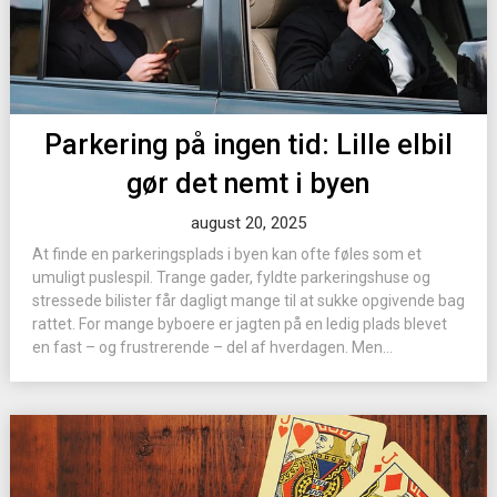
Parkering på ingen tid: Lille elbil
gør det nemt i byen
august 20, 2025
At finde en parkeringsplads i byen kan ofte føles som et
umuligt puslespil. Trange gader, fyldte parkeringshuse og
stressede bilister får dagligt mange til at sukke opgivende bag
rattet. For mange byboere er jagten på en ledig plads blevet
en fast – og frustrerende – del af hverdagen. Men...