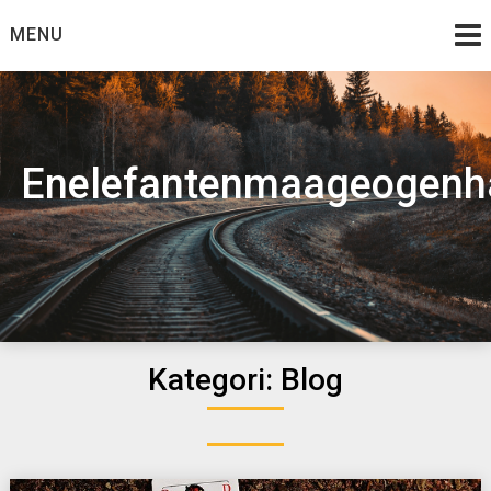
Skip
MENU
to
content
Enelefantenmaageogenh
Kategori:
Blog