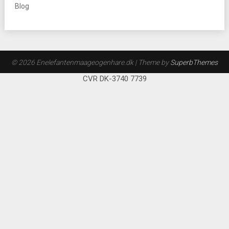
Blog
© 2026 Enelefantenmaageogenhare.dk
| Theme by
SuperbThemes
CVR DK-3740 7739